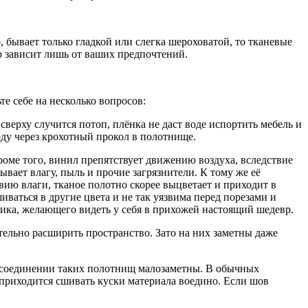
бывает только гладкой или слегка шероховатой, то тканевые
р зависит лишь от ваших предпочтений.
те себе на несколько вопросов:
верху случится потоп, плёнка не даст воде испортить мебель и
воду через крохотный прокол в полотнище.
роме того, винил препятствует движению воздуха, вследствие
вает влагу, пыль и прочие загрязнители. К тому же её
ию влаги, тканое полотно скорее выцветает и приходит в
иваться в другие цвета и не так уязвима перед порезами и
чика, желающего видеть у себя в прихожей настоящий шедевр.
ельно расширить пространство. Зато на них заметны даже
и соединении таких полотнищ малозаметны. В обычных
 приходится сшивать куски материала воедино. Если шов