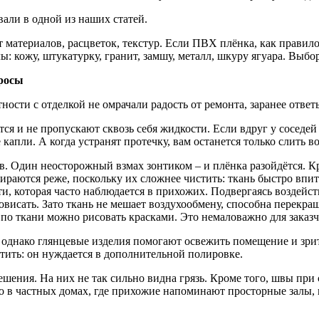
али в одной из наших статей.
атериалов, расцветок, текстур. Если ПВХ плёнка, как правило, 
 кожу, штукатурку, гранит, замшу, металл, шкуру ягуара. Выбо
росы
сти с отделкой не омрачали радость от ремонта, заранее ответь
я и не пропускают сквозь себя жидкости. Если вдруг у соседей с
 капли. А когда устранят протечку, вам останется только слить 
в. Один неосторожный взмах зонтиком – и плёнка разойдётся. К
раются реже, поскольку их сложнее чистить: ткань быстро впиты
 которая часто наблюдается в прихожих. Подвергаясь воздейств
висать. Зато ткань не мешает воздухообмену, способна перекраш
о по ткани можно рисовать красками. Это немаловажно для заказ
однако глянцевые изделия помогают освежить помещение и зрит
тить: он нуждается в дополнительной полировке.
шения. На них не так сильно видна грязь. Кроме того, швы пр
Но в частных домах, где прихожие напоминают просторные залы,