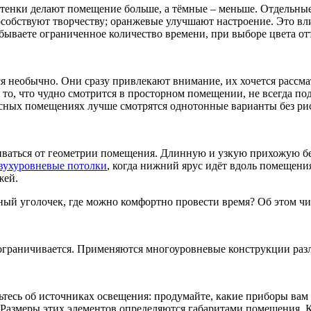
тенки делают помещение больше, а тёмные – меньше. Отдельные
особствуют творчеству; оранжевые улучшают настроение. Это вл
бываете ограниченное количество времени, при выборе цвета от
я необычно. Они сразу привлекают внимание, их хочется рассма
 то, что чудно смотрится в просторном помещении, не всегда п
сных помещениях лучше смотрятся однотонные варианты без рис
ваться от геометрии помещения. Длинную и узкую прихожую бе
вухуровневые потолки
, когда нижний ярус идёт вдоль помещени
жей.
тный уголочек, где можно комфортно провести время? Об этом чи
ограничивается. Применяются многоуровневые конструкции раз
ьтесь об источниках освещения: продумайте, какие приборы вам
. Размеры этих элементов определяются габаритами помещения.